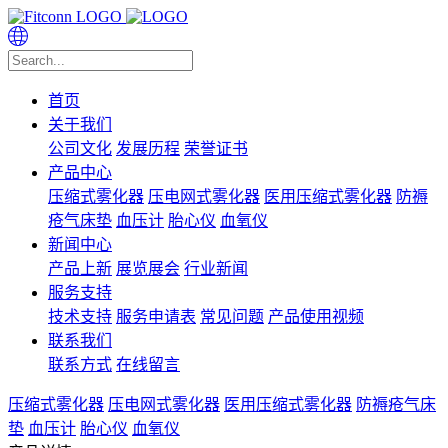
首页
关于我们
公司文化
发展历程
荣誉证书
产品中心
压缩式雾化器
压电网式雾化器
医用压缩式雾化器
防褥
疮气床垫
血压计
胎心仪
血氧仪
新闻中心
产品上新
展览展会
行业新闻
服务支持
技术支持
服务申请表
常见问题
产品使用视频
联系我们
联系方式
在线留言
压缩式雾化器
压电网式雾化器
医用压缩式雾化器
防褥疮气床
垫
血压计
胎心仪
血氧仪